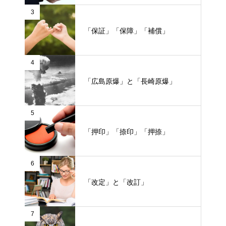
3
「保証」「保障」「補償」
4
「広島原爆」と「長崎原爆」
5
「押印」「捺印」「押捺」
6
「改定」と「改訂」
7