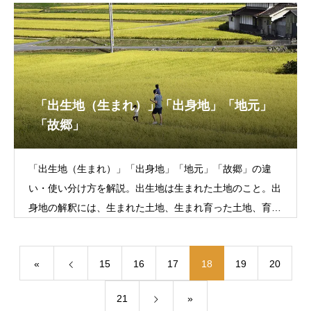
「出生地（生まれ）」「出身地」「地元」
「故郷」
「出生地（生まれ）」「出身地」「地元」「故郷」の違
い・使い分け方を解説。出生地は生まれた土地のこと。出
身地の解釈には、生まれた土地、生まれ育った土地、育っ
た土地の3パターンある。地元はその人が住んでい
«
15
16
17
18
19
20
21
»