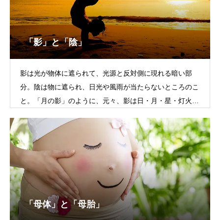
「影」と「陰」
影は光が物体に遮られて、光源と反対側に現れる暗い部
分。陰は物に遮られ、日光や風雨が当たらないところのこ
と。「月の影」のように、元々、影は日・月・星・灯火な
どの光を表す言葉。そこから
「母体」と「母胎」