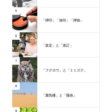
5
「押印」「捺印」「押捺」
6
「改定」と「改訂」
7
「フクロウ」と「ミミズク」
8
「蜃気楼」と「陽炎」
9