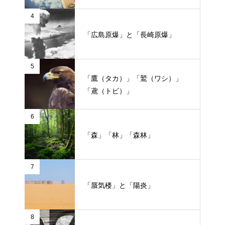
4
「広島原爆」と「長崎原爆」
5
「鷹（タカ）」「鷲（ワシ）」
「鳶（トビ）」
6
「森」「林」「森林」
7
「蜃気楼」と「陽炎」
8