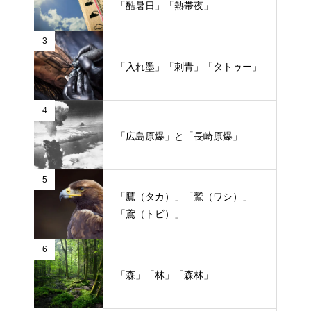
「酷暑日」「熱帯夜」
3
「入れ墨」「刺青」「タトゥー」
4
「広島原爆」と「長崎原爆」
5
「鷹（タカ）」「鷲（ワシ）」
「鳶（トビ）」
6
「森」「林」「森林」