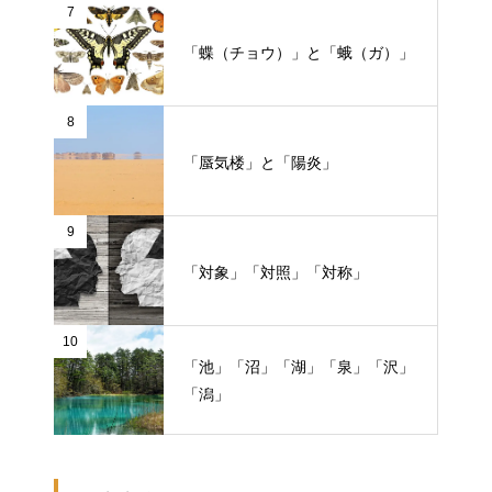
7
「蝶（チョウ）」と「蛾（ガ）」
8
「蜃気楼」と「陽炎」
9
「対象」「対照」「対称」
10
「池」「沼」「湖」「泉」「沢」
「潟」