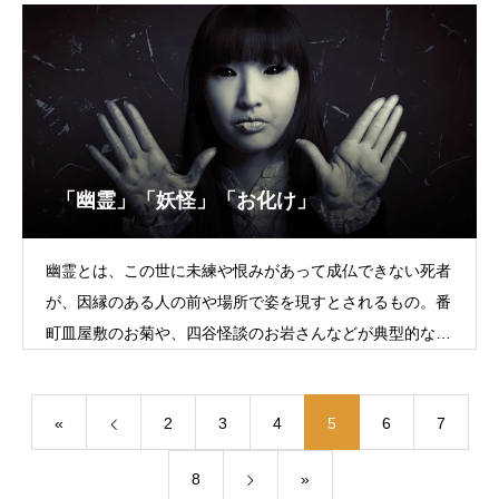
「幽霊」「妖怪」「お化け」
幽霊とは、この世に未練や恨みがあって成仏できない死者
が、因縁のある人の前や場所で姿を現すとされるもの。番
町皿屋敷のお菊や、四谷怪談のお岩さんなどが典型的な例
である。「動物の幽霊」などと言う
«
2
3
4
5
6
7
8
»