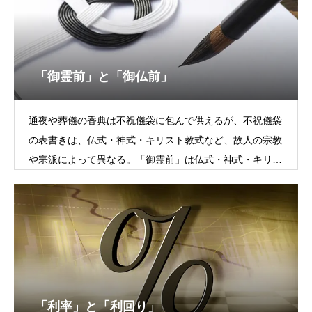
「御霊前」と「御仏前」
通夜や葬儀の香典は不祝儀袋に包んで供えるが、不祝儀袋
の表書きは、仏式・神式・キリスト教式など、故人の宗教
や宗派によって異なる。「御霊前」は仏式・神式・キリス
ト教式・無宗教葬を問わず使える表
「利率」と「利回り」