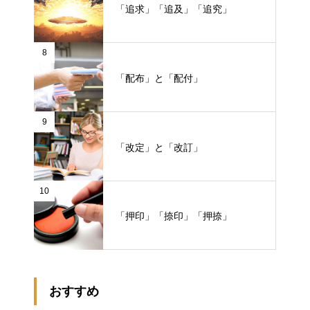
「追求」「追及」「追究」
8
「配布」と「配付」
9
「改定」と「改訂」
10
「押印」「捺印」「押捺」
おすすめ