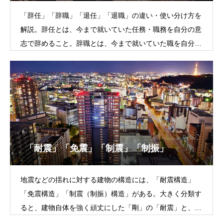
「辞任」「辞職」「退任」「退職」の違い・使い分け方を
解説。辞任とは、今まで就いていた任務・職務を自分の意
志で辞めること。辞職とは、今まで就いていた職を自分の
意志で辞めること。退任とは、任務を退くこと。
「耐震」「免震」「制震」「制振」
地震などの揺れに対する建物の構造には、「耐震構造」
「免震構造」「制震（制振）構造」がある。大きく分類す
ると、建物自体を強く頑丈にした「剛」の「耐震」と、振
動を軽減させる「柔」の「免震」「制震」