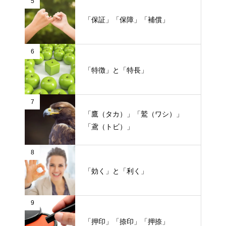
5
「保証」「保障」「補償」
6
「特徴」と「特長」
7
「鷹（タカ）」「鷲（ワシ）」
「鳶（トビ）」
8
「効く」と「利く」
9
「押印」「捺印」「押捺」