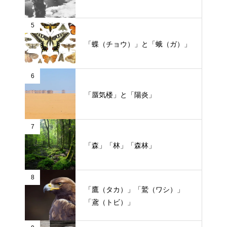
5
「蝶（チョウ）」と「蛾（ガ）」
6
「蜃気楼」と「陽炎」
7
「森」「林」「森林」
8
「鷹（タカ）」「鷲（ワシ）」
「鳶（トビ）」