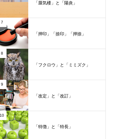
「蜃気楼」と「陽炎」
7
「押印」「捺印」「押捺」
8
「フクロウ」と「ミミズク」
9
「改定」と「改訂」
10
「特徴」と「特長」