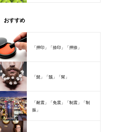
おすすめ
「押印」「捺印」「押捺」
「髭」「鬚」「髯」
「耐震」「免震」「制震」「制
振」