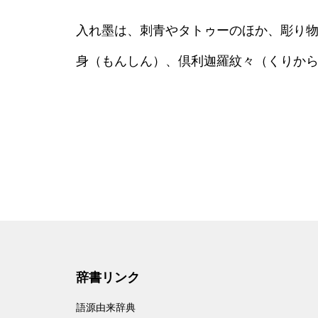
入れ墨は、刺青やタトゥーのほか、彫り
身（もんしん）、倶利迦羅紋々（くりか
辞書リンク
語源由来辞典