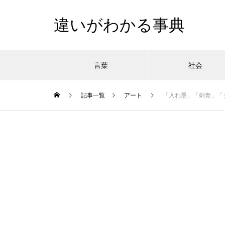
違いがわかる事典
言葉
社会
記事一覧
アート
「入れ墨」「刺青」「