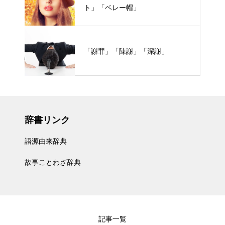
ト」「ベレー帽」
「謝罪」「陳謝」「深謝」
辞書リンク
語源由来辞典
故事ことわざ辞典
記事一覧