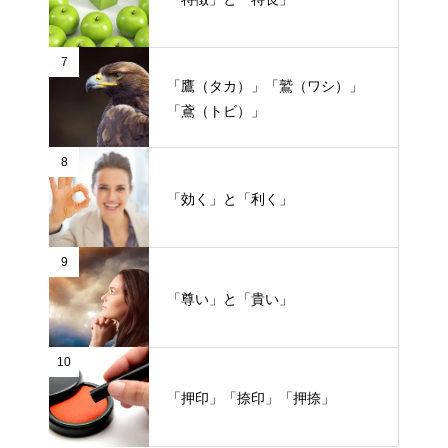
7
「鷹（タカ）」「鷲（ワシ）」
「鳶（トビ）」
8
「効く」と「利く」
9
「尊い」と「貴い」
10
「押印」「捺印」「押捺」