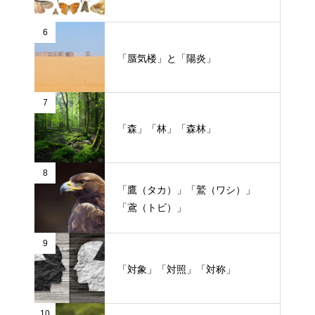
6
「蜃気楼」と「陽炎」
7
「森」「林」「森林」
8
「鷹（タカ）」「鷲（ワシ）」
「鳶（トビ）」
9
「対象」「対照」「対称」
10