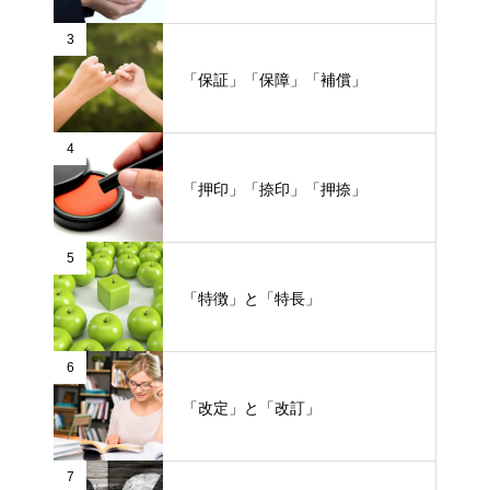
3
「保証」「保障」「補償」
4
「押印」「捺印」「押捺」
5
「特徴」と「特長」
6
「改定」と「改訂」
7