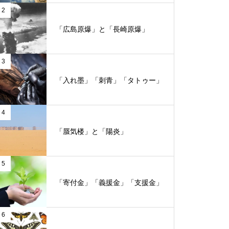
2
「広島原爆」と「長崎原爆」
3
「入れ墨」「刺青」「タトゥー」
4
「蜃気楼」と「陽炎」
5
「寄付金」「義援金」「支援金」
6