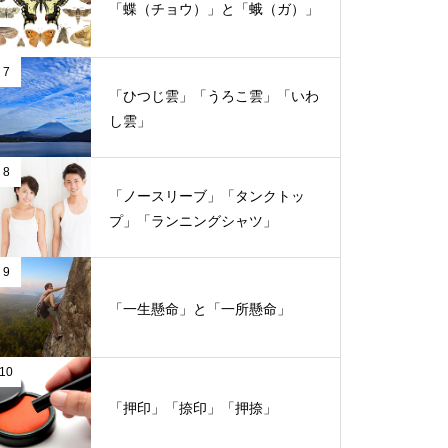
「蝶（チョウ）」と「蛾（ガ）」
7
「ひつじ雲」「うろこ雲」「いわ
し雲」
8
「ノースリーブ」「タンクトッ
プ」「ランニングシャツ」
9
「一生懸命」と「一所懸命」
10
「押印」「捺印」「押捺」