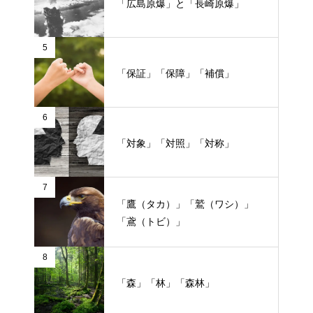
「広島原爆」と「長崎原爆」
5
「保証」「保障」「補償」
6
「対象」「対照」「対称」
7
「鷹（タカ）」「鷲（ワシ）」
「鳶（トビ）」
8
「森」「林」「森林」