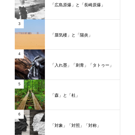
「広島原爆」と「長崎原爆」
3
「蜃気楼」と「陽炎」
4
「入れ墨」「刺青」「タトゥー」
5
「森」と「杜」
6
「対象」「対照」「対称」