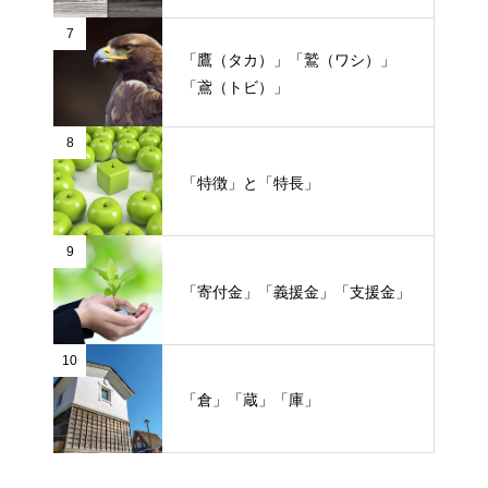
7
「鷹（タカ）」「鷲（ワシ）」
「鳶（トビ）」
8
「特徴」と「特長」
9
「寄付金」「義援金」「支援金」
10
「倉」「蔵」「庫」