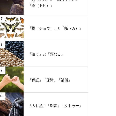
「鳶（トビ）」
7
「蝶（チョウ）」と「蛾（ガ）」
8
「違う」と「異なる」
9
「保証」「保障」「補償」
10
「入れ墨」「刺青」「タトゥー」