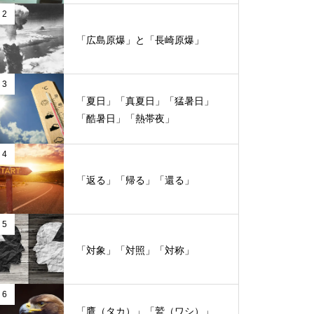
2
「広島原爆」と「長崎原爆」
3
「夏日」「真夏日」「猛暑日」
「酷暑日」「熱帯夜」
4
「返る」「帰る」「還る」
5
「対象」「対照」「対称」
6
「鷹（タカ）」「鷲（ワシ）」