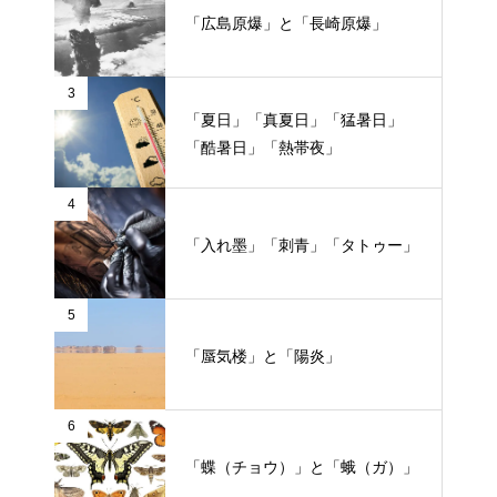
「広島原爆」と「長崎原爆」
3
「夏日」「真夏日」「猛暑日」
「酷暑日」「熱帯夜」
4
「入れ墨」「刺青」「タトゥー」
5
「蜃気楼」と「陽炎」
6
「蝶（チョウ）」と「蛾（ガ）」