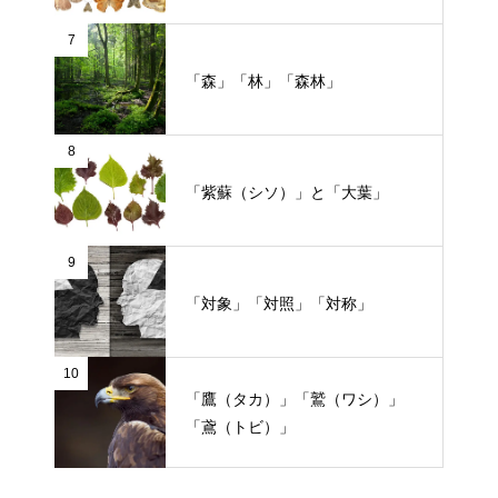
7
「森」「林」「森林」
8
「紫蘇（シソ）」と「大葉」
9
「対象」「対照」「対称」
10
「鷹（タカ）」「鷲（ワシ）」
「鳶（トビ）」