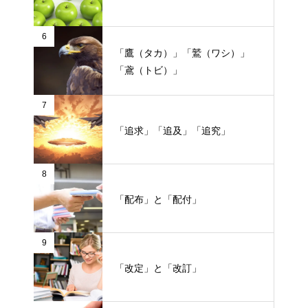
6
「鷹（タカ）」「鷲（ワシ）」
「鳶（トビ）」
7
「追求」「追及」「追究」
8
「配布」と「配付」
9
「改定」と「改訂」