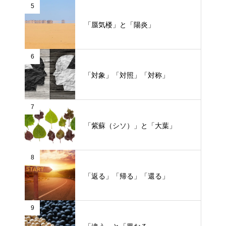
5
「蜃気楼」と「陽炎」
6
「対象」「対照」「対称」
7
「紫蘇（シソ）」と「大葉」
8
「返る」「帰る」「還る」
9