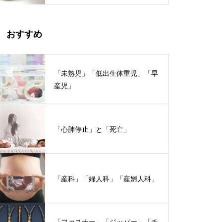
おすすめ
「未熟児」「低出生体重児」「早
産児」
「心肺停止」と「死亡」
「産科」「婦人科」「産婦人科」
「ファスナー」「ジッパー」「チ