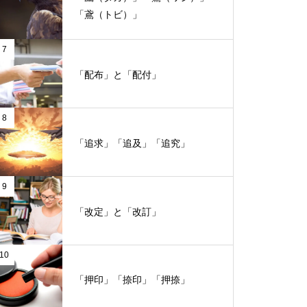
「鳶（トビ）」
7
「配布」と「配付」
8
「追求」「追及」「追究」
9
「改定」と「改訂」
10
「押印」「捺印」「押捺」